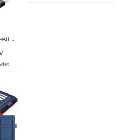
POWERBANK 8000 MAH MOBIL ŞARJ CIHAZI
V
Adet