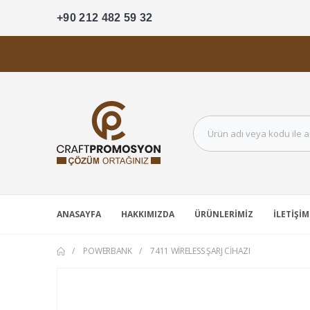
+90 212 482 59 32
ANASAYFA
HAKKIMIZDA
ÜRÜNLERIMIZ
İLETIŞIM
POWERBANK
7411 WIRELESS ŞARJ CIHAZI