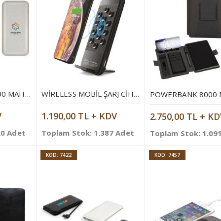
POWERBANK 10.000 MAH MOBIL ŞARJ CIHAZI
WIRELESS MOBIL ŞARJ CIHAZI 5000 MAH
V
1.190,00 TL + KDV
2.750,00 TL + KD
20 Adet
Toplam Stok: 1.387 Adet
Toplam Stok: 1.09
KOD: 7422
KOD: 7457