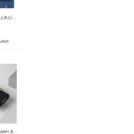
WIRELESS ŞARJ ÖZELLIKLI DEFTER KILIFI
Adet
POWERBANK 1000 MAH BAMBU WIRELESS MOBIL ŞARJ CIHAZI