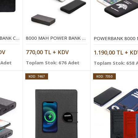
5000 MAH POWERBANK CÜZDAN
8000 MAH POWER BANK MOBIL ŞARJ CIHAZI
DV
770,00 TL + KDV
1.190,00 TL + KD
 Adet
Toplam Stok: 676 Adet
Toplam Stok: 658 
KOD: 7467
KOD: 7350