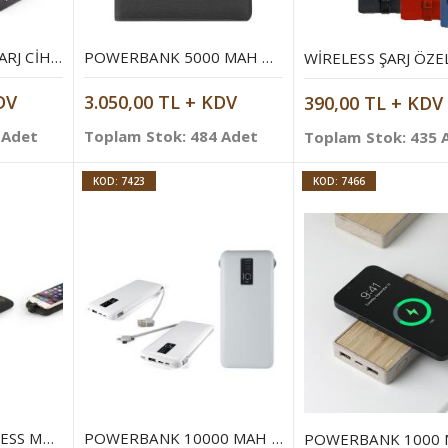
WIRELESS MOBIL ŞARJ CIHAZI 10000 MAH
POWERBANK 5000 MAH MAGSAFE ORGANIZER
DV
3.050,00 TL + KDV
390,00 TL + KDV
 Adet
Toplam Stok: 484 Adet
Toplam Stok: 435 
KOD: 7423
KOD: 7466
10.000 MAH WIRELESS MOBIL ŞARJ CIHAZI
POWERBANK 10000 MAH MOBIL ŞARJ CIHAZI