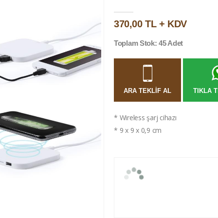
370,00 TL + KDV
Toplam Stok: 45 Adet
ARA TEKLIF AL
TIKLA T
* Wireless şarj cihazı
* 9 x 9 x 0,9 cm