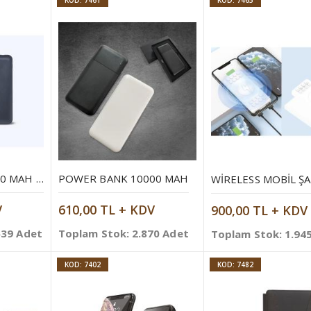
KOD: 7461
KOD: 7465
POWERBANK 10000 MAH MOBIL ŞARJ CIHAZI
POWER BANK 10000 MAH
V
610,00 TL + KDV
900,00 TL + KDV
639 Adet
Toplam Stok: 2.870 Adet
Toplam Stok: 1.94
KOD: 7402
KOD: 7482