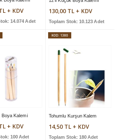
12'li Küçük Boya Kalemi
 TL + KDV
130,00 TL + KDV
tok: 14.074 Adet
Toplam Stok: 10.123 Adet
KOD: 1380
k Boya Kalemi
Tohumlu Kurşun Kalem
 TL + KDV
14,50 TL + KDV
tok: 100 Adet
Toplam Stok: 180 Adet