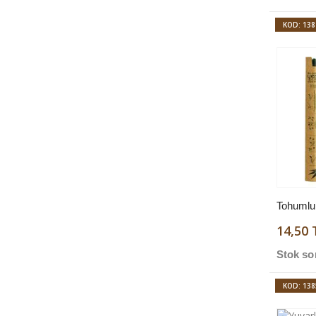
KOD: 138
Tohumlu
14,50 
Stok so
KOD: 138