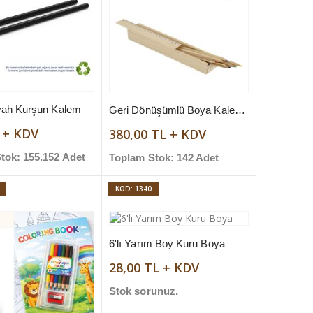
iyah Kurşun Kalem
Geri Dönüşümlü Boya Kalem Seti
L + KDV
380,00 TL + KDV
tok: 155.152 Adet
Toplam Stok: 142 Adet
KOD: 1340
6'lı Yarım Boy Kuru Boya
28,00 TL + KDV
Stok sorunuz.