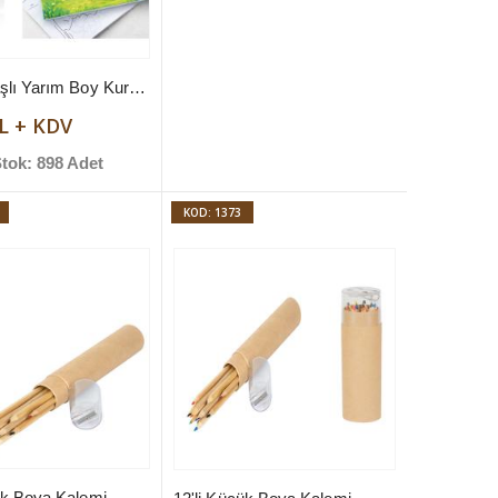
Kalemtıraşlı Yarım Boy Kuru Boya (6 Adet)
TL + KDV
tok: 898 Adet
KOD: 1373
ük Boya Kalemi