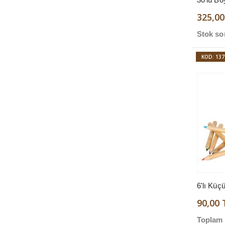
325,00
Stok so
KOD: 137
6'lı Küç
90,00 
Toplam 