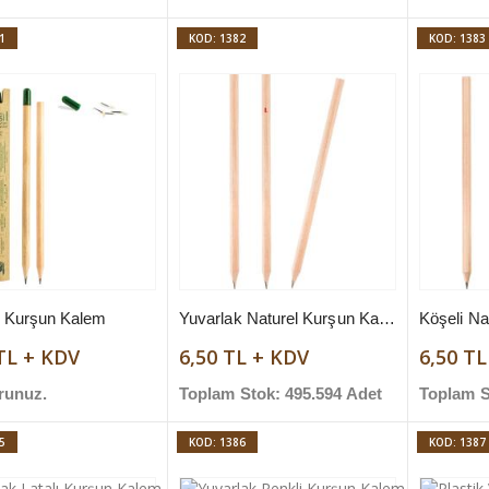
1
KOD: 1382
KOD: 1383
 Kurşun Kalem
Yuvarlak Naturel Kurşun Kalem
Köşeli Na
TL + KDV
6,50 TL + KDV
6,50 T
runuz.
Toplam Stok: 495.594 Adet
Toplam S
5
KOD: 1386
KOD: 1387