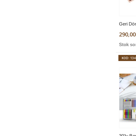
290,00
Stok so
KOD: 134
30'lu Bo