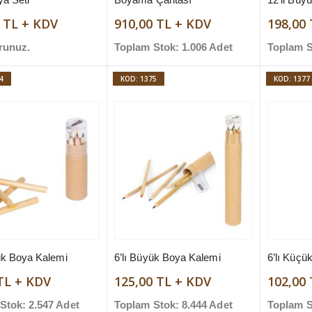
 TL + KDV
910,00 TL + KDV
198,00
runuz.
Toplam Stok: 1.006 Adet
Toplam S
4
KOD: 1375
KOD: 1377
ük Boya Kalemi
6’lı Büyük Boya Kalemi
6’lı Küçü
TL + KDV
125,00 TL + KDV
102,00
Stok: 2.547 Adet
Toplam Stok: 8.444 Adet
Toplam S