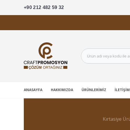
+90 212 482 59 32
ANASAYFA
HAKKIMIZDA
ÜRÜNLERIMIZ
İLETIŞIM
Kırtasiye Ür