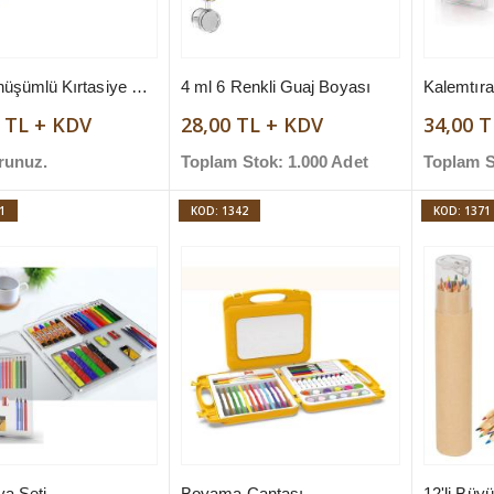
Geri Dönüşümlü Kırtasiye Seti
4 ml 6 Renkli Guaj Boyası
 TL + KDV
28,00 TL + KDV
34,00 
runuz.
Toplam Stok: 1.000 Adet
Toplam S
1
KOD: 1342
KOD: 1371
ya Seti
Boyama Çantası
12'li Büy