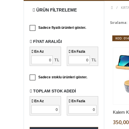
KIRT
ÜRÜN FILTRELEME
Sıralama:
Sadece fiyatlı ürünleri göster.
KOD: 014
FIYAT ARALIĞI
En Az
En Fazla
TL
TL
Sadece stoklu ürünleri göster.
TOPLAM STOK ADEDI
En Az
En Fazla
Kalem K
350,00