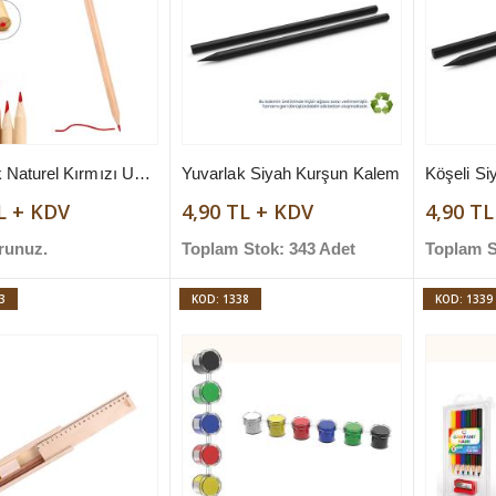
Yuvarlak Naturel Kırmızı Uçlu Kurşun Kalem
Yuvarlak Siyah Kurşun Kalem
Köşeli S
L + KDV
4,90 TL + KDV
4,90 T
runuz.
Toplam Stok: 343 Adet
Toplam S
3
KOD: 1338
KOD: 1339