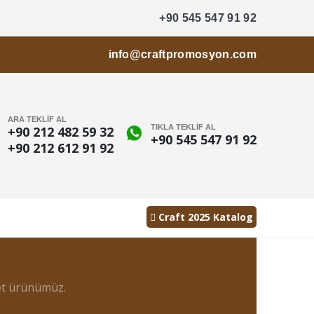
+90 545 547 91 92
info@craftpromosyon.com
ARA TEKLİF AL
TIKLA TEKLİF AL
+90 212 482 59 32
+90 545 547 91 92
+90 212 612 91 92
Craft 2025 Katalog
det ürünümüz.