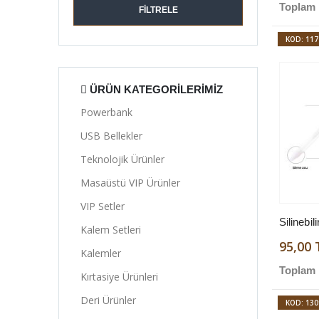
Toplam 
FILTRELE
KOD: 117
ÜRÜN KATEGORILERIMIZ
Powerbank
USB Bellekler
Teknolojik Ürünler
Masaüstü VIP Ürünler
VIP Setler
Silinebil
Kalem Setleri
95,00 
Kalemler
Toplam 
Kırtasiye Ürünleri
Deri Ürünler
KOD: 130