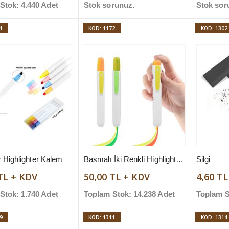
Stok: 4.440 Adet
Stok sorunuz.
Stok sor
1
KOD: 1172
KOD: 1302
ir Highlighter Kalem
Basmalı İki Renkli Highlighter Kalem
Silgi
TL + KDV
50,00 TL + KDV
4,60 T
Stok: 1.740 Adet
Toplam Stok: 14.238 Adet
Toplam S
9
KOD: 1311
KOD: 1314