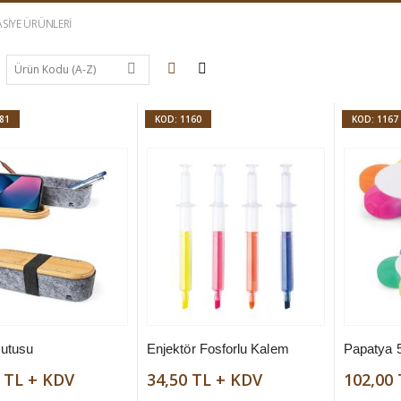
ASIYE ÜRÜNLERI
81
KOD: 1160
KOD: 1167
utusu
Enjektör Fosforlu Kalem
Papatya 5
 TL + KDV
34,50 TL + KDV
102,00