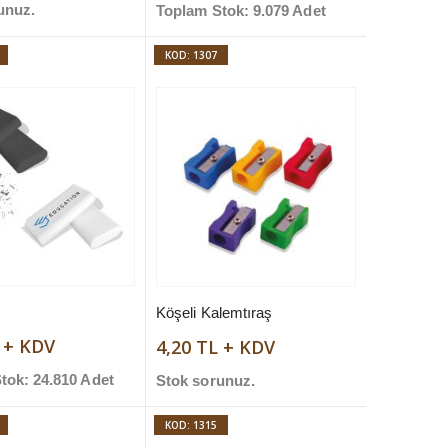
unuz.
Toplam Stok: 9.079 Adet
KOD: 1307
Köşeli Kalemtıraş
L + KDV
4,20 TL + KDV
tok: 24.810 Adet
Stok sorunuz.
KOD: 1315