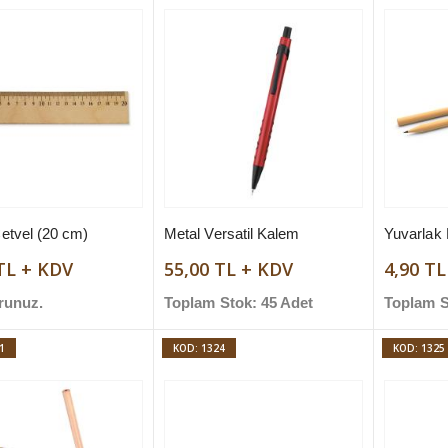
etvel (20 cm)
Metal Versatil Kalem
TL + KDV
55,00 TL + KDV
4,90 T
runuz.
Toplam Stok: 45 Adet
Toplam S
1
KOD: 1324
KOD: 1325