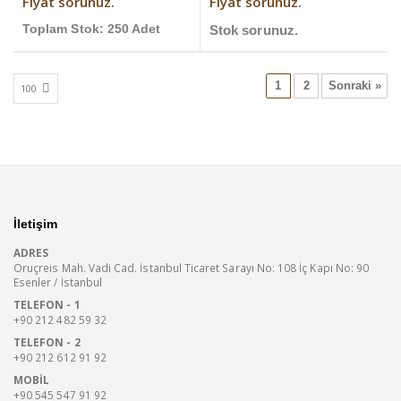
Fiyat sorunuz.
Fiyat sorunuz.
Toplam Stok: 250 Adet
Stok sorunuz.
1
2
Sonraki »
İletişim
ADRES
Oruçreis Mah. Vadi Cad. İstanbul Ticaret Sarayı No: 108 İç Kapı No: 90
Esenler / İstanbul
TELEFON - 1
+90 212 482 59 32
TELEFON - 2
+90 212 612 91 92
MOBIL
+90 545 547 91 92