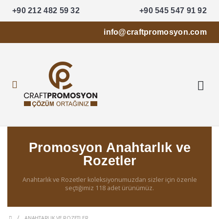
+90 212 482 59 32
+90 545 547 91 92
info@craftpromosyon.com
Promosyon Anahtarlık ve
Rozetler
Anahtarlık ve Rozetler koleksiyonumuzdan sizler için özenle
seçtiğimiz 118 adet ürünümüz.
ANAHTARLIK VE ROZETLER