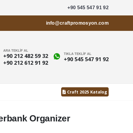
+90 545 547 91 92
info@craftpromosyon.com
ARA TEKLİF AL
TIKLA TEKLİF AL
+90 212 482 59 32
+90 545 547 91 92
+90 212 612 91 92
Craft 2025 Katalog
rbank Organizer