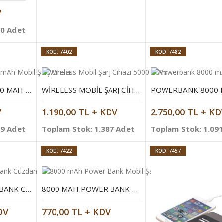
V
70 Adet
KOD: 7402
KOD: 7482
POWERBANK 10000 MAH MOBIL ŞARJ CIHAZI
WIRELESS MOBIL ŞARJ CIHAZI 5000 MAH
V
1.190,00 TL + KDV
2.750,00 TL + KD
19 Adet
Toplam Stok: 1.387 Adet
Toplam Stok: 1.09
KOD: 7422
KOD: 7457
5000 MAH POWERBANK CÜZDAN
8000 MAH POWER BANK MOBIL ŞARJ CIHAZI
DV
770,00 TL + KDV