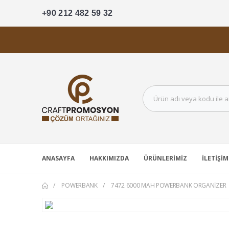
+90 212 482 59 32
ANASAYFA
HAKKIMIZDA
ÜRÜNLERIMIZ
İLETIŞIM
POWERBANK
7472 6000 MAH POWERBANK ORGANIZER