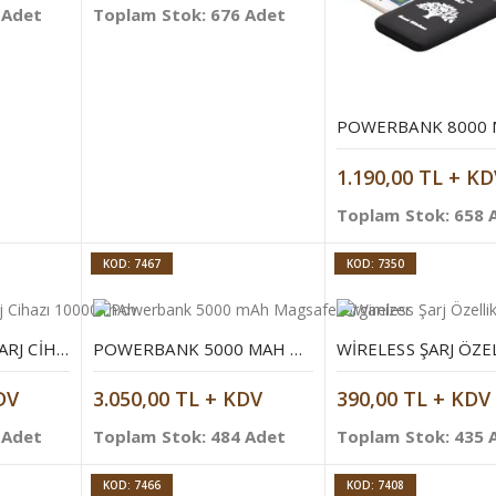
 Adet
Toplam Stok: 676 Adet
1.190,00 TL + KD
Toplam Stok: 658 
KOD: 7467
KOD: 7350
WIRELESS MOBIL ŞARJ CIHAZI 10000 MAH
POWERBANK 5000 MAH MAGSAFE ORGANIZER
DV
3.050,00 TL + KDV
390,00 TL + KDV
 Adet
Toplam Stok: 484 Adet
Toplam Stok: 435 
KOD: 7466
KOD: 7408