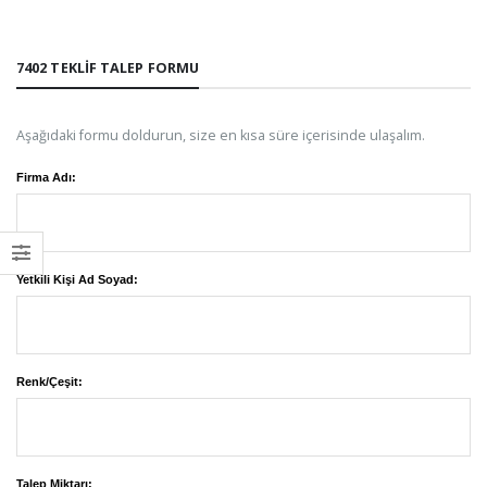
7402 TEKLIF TALEP FORMU
Aşağıdaki formu doldurun, size en kısa süre içerisinde ulaşalım.
Firma Adı:
Yetkili Kişi Ad Soyad:
Renk/Çeşit:
Talep Miktarı: