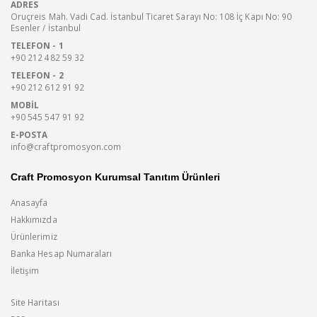
ADRES
Oruçreis Mah. Vadi Cad. İstanbul Ticaret Sarayı No: 108 İç Kapı No: 90
Esenler / İstanbul
TELEFON - 1
+90 212 482 59 32
TELEFON - 2
+90 212 612 91 92
MOBIL
+90 545 547 91 92
E-POSTA
info@craftpromosyon.com
Craft Promosyon Kurumsal Tanıtım Ürünleri
Anasayfa
Hakkımızda
Ürünlerimiz
Banka Hesap Numaraları
İletişim
Site Haritası