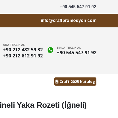
+90 545 547 91 92
info@craftpromosyon.com
ARA TEKLİF AL
TIKLA TEKLİF AL
+90 212 482 59 32
+90 545 547 91 92
+90 212 612 91 92
Craft 2025 Katalog
neli Yaka Rozeti (İğneli)