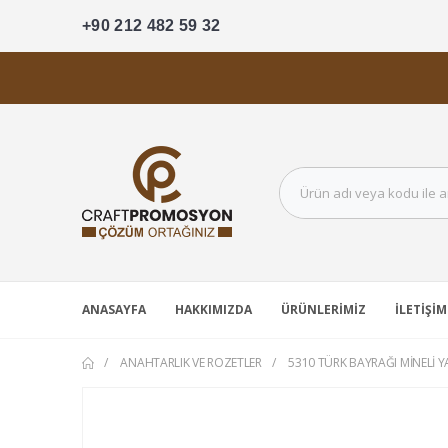
+90 212 482 59 32
ANASAYFA
HAKKIMIZDA
ÜRÜNLERIMIZ
İLETIŞIM
ANAHTARLIK VE ROZETLER
5310 TÜRK BAYRAĞI MINELI YA