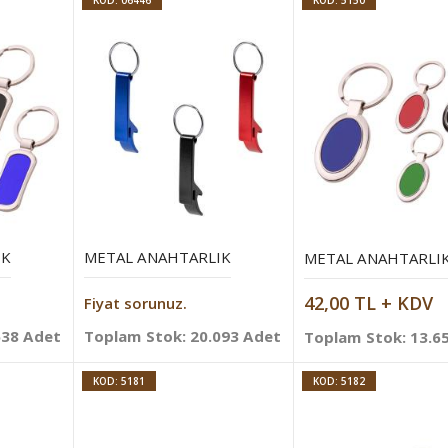
KOD: 06446
KOD: 5150
IK
METAL ANAHTARLIK
METAL ANAHTARLI
42,00 TL + KDV
Fiyat sorunuz.
638 Adet
Toplam Stok: 20.093 Adet
Toplam Stok: 13.6
KOD: 5181
KOD: 5182