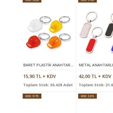
KOD: 5256
KOD: 5163
BARET PLASTIK ANAHTARLIK
METAL ANAHTARL
15,90 TL + KDV
42,00 TL + KDV
Toplam Stok: 30.428 Adet
Toplam Stok: 21.
KOD: 5175
KOD: 5215