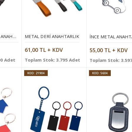
METAL SIYAH DERI ANAHTARLIK
METAL DERI ANAHTARLIK
İNCE METAL ANAHT
61,00 TL + KDV
55,00 TL + KDV
90 Adet
Toplam Stok: 3.795 Adet
Toplam Stok: 3.59
KOD: 21904
KOD: 5604