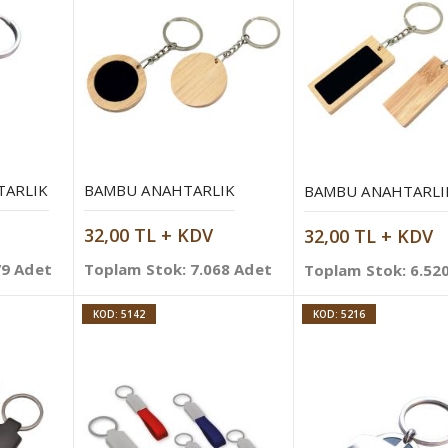
TARLIK
BAMBU ANAHTARLIK
BAMBU ANAHTARLI
32,00 TL + KDV
32,00 TL + KDV
79 Adet
Toplam Stok: 7.068 Adet
Toplam Stok: 6.52
KOD: 5142
KOD: 5216