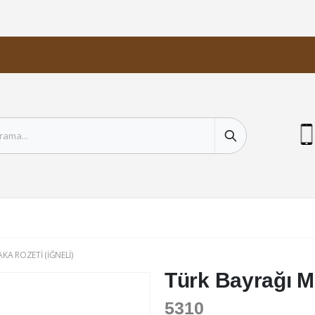
KA ROZETI (İĞNELI)
Türk Bayrağı Mi
5310