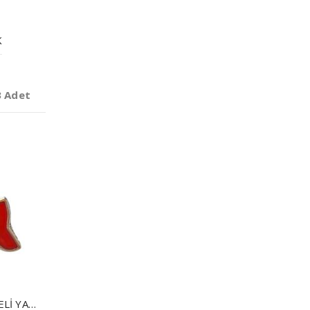
K
3 Adet
TÜRK BAYRAĞI MINELI YAKA ROZETI (İĞNELI)