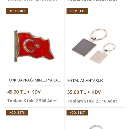
KOD: 5309
KOD: 5135
TÜRK BAYRAĞI MINELI YAKA ROZETI (İĞNELI)
METAL ANAHTARLIK
45,00 TL + KDV
55,00 TL + KDV
Toplam Stok: 2.566 Adet
Toplam Stok: 2.518 Adet
KOD: 5276
KOD: 5187