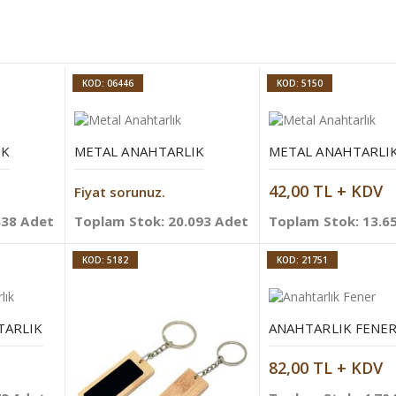
KOD: 06446
KOD: 5150
IK
METAL ANAHTARLIK
METAL ANAHTARLI
42,00 TL + KDV
Fiyat sorunuz.
638 Adet
Toplam Stok: 20.093 Adet
Toplam Stok: 13.6
KOD: 5182
KOD: 21751
TARLIK
ANAHTARLIK FENE
82,00 TL + KDV