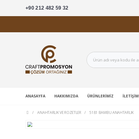
+90 212 482 59 32
ANASAYFA
HAKKIMIZDA
ÜRÜNLERIMIZ
İLETIŞIM
ANAHTARLIK VE ROZETLER
5181 BAMBU ANAHTARLIK