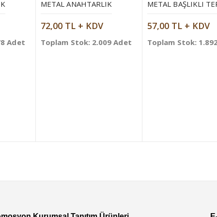
IK
METAL ANAHTARLIK
72,00 TL + KDV
57,00 TL + KDV
78 Adet
Toplam Stok: 2.009 Adet
Toplam Stok: 1.89
omosyon Kurumsal Tanıtım Ürünleri
E