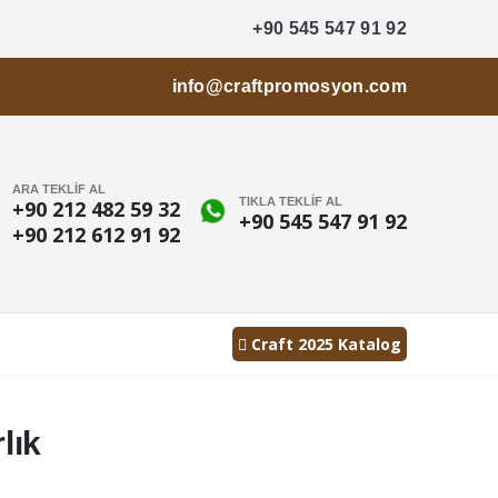
+90 545 547 91 92
info@craftpromosyon.com
ARA TEKLİF AL
TIKLA TEKLİF AL
+90 212 482 59 32
+90 545 547 91 92
+90 212 612 91 92
Craft 2025 Katalog
lık