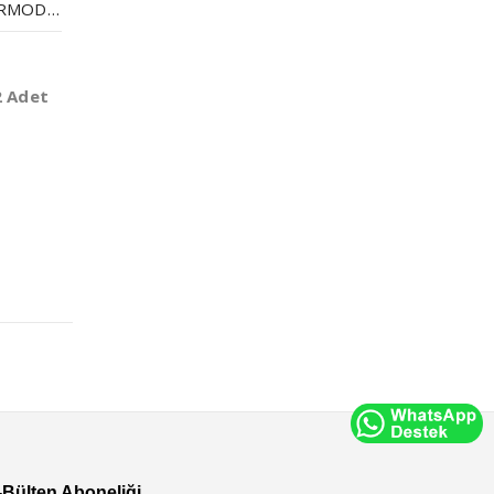
METAL BAŞLIKLI TERMODERI ANAHTARLIK
2 Adet
-Bülten Aboneliği