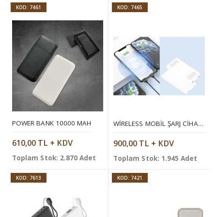
KOD: 7461
KOD: 7465
POWER BANK 10000 MAH
WIRELESS MOBIL ŞARJ CIHAZI 10.000 MAH
610,00 TL + KDV
900,00 TL + KDV
Toplam Stok: 2.870 Adet
Toplam Stok: 1.945 Adet
KOD: 7613
KOD: 7421