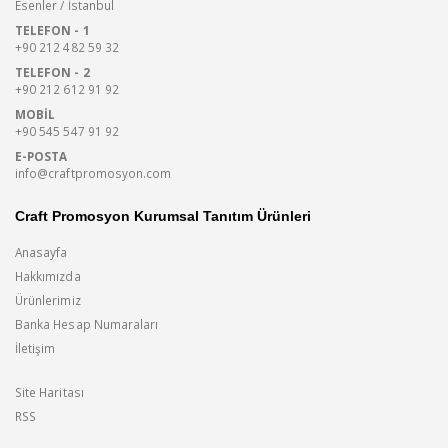
Esenler / İstanbul
TELEFON - 1
+90 212 482 59 32
TELEFON - 2
+90 212 612 91 92
MOBIL
+90 545 547 91 92
E-POSTA
info@craftpromosyon.com
Craft Promosyon Kurumsal Tanıtım Ürünleri
Anasayfa
Hakkımızda
Ürünlerimiz
Banka Hesap Numaraları
İletişim
Site Haritası
RSS