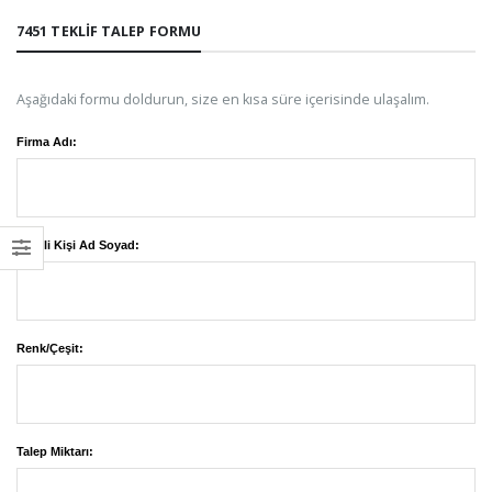
7451 TEKLIF TALEP FORMU
Aşağıdaki formu doldurun, size en kısa süre içerisinde ulaşalım.
Firma Adı:
Yetkili Kişi Ad Soyad:
Renk/Çeşit:
Talep Miktarı: