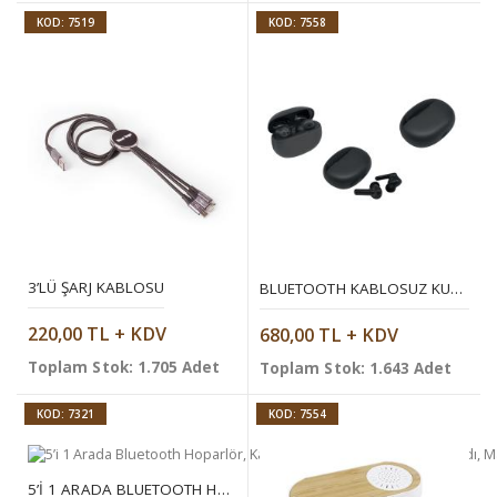
KOD: 7519
KOD: 7558
3’LÜ ŞARJ KABLOSU
BLUETOOTH KABLOSUZ KULAKLIK
220,00 TL + KDV
680,00 TL + KDV
Toplam Stok: 1.705 Adet
Toplam Stok: 1.643 Adet
KOD: 7321
KOD: 7554
5’I 1 ARADA BLUETOOTH HOPARLÖR, KABLOSUZ ŞARJ, SAAT, TELEFON STANDI, MASA LAMBASI