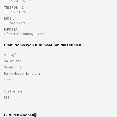
+90 212 482 59 32
TELEFON - 2
+90 212 612 91 92
MOBIL
+90 545 547 91 92
E-POSTA
info@craftpromosyon.com
Craft Promosyon Kurumsal Tanıtım Ürünleri
Anasayfa
Hakkımızda
Ürünlerimiz
Banka Hesap Numaraları
İletişim
Site Haritası
RSS
E-Bülten Aboneliği