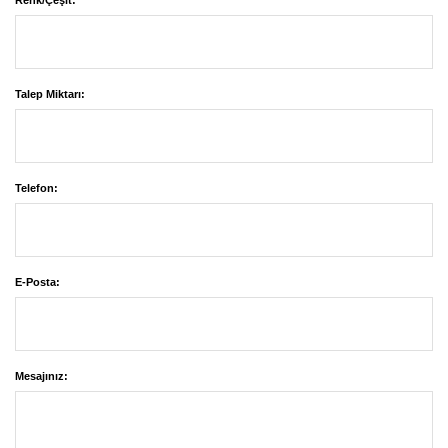
Renk/Çeşit:
Talep Miktarı:
Telefon:
E-Posta:
Mesajınız: