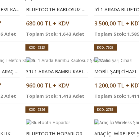
3'Ü 1 ARADA WIRELESS KABLOSUZ ŞARJ CIHAZI
BLUETOOTH KABLOSUZ KULAKLIK
V
680,00 TL + KDV
3.500,00 TL + KD
16 Adet
Toplam Stok: 1.643 Adet
Toplam Stok: 1.58
KOD: 7323
KOD: 7605
METAL MIKNATISLI ARAÇ TELEFON STANDI
3’Ü 1 ARADA BAMBU KABLOSUZ ŞARJ STANDI
MOBIL ŞARJ CIHAZI
V
960,00 TL + KDV
1.200,00 TL + KD
72 Adet
Toplam Stok: 1.413 Adet
Toplam Stok: 1.41
KOD: 7326
KOD: 2755
KLIK
BLUETOOTH HOPARLÖR