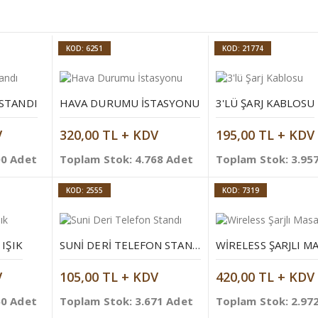
KOD: 6251
KOD: 21774
 STANDI
HAVA DURUMU İSTASYONU
3'LÜ ŞARJ KABLOSU
V
320,00 TL + KDV
195,00 TL + KDV
00 Adet
Toplam Stok: 4.768 Adet
Toplam Stok: 3.95
KOD: 2555
KOD: 7319
 IŞIK
SUNI DERI TELEFON STANDI
V
105,00 TL + KDV
420,00 TL + KDV
60 Adet
Toplam Stok: 3.671 Adet
Toplam Stok: 2.97