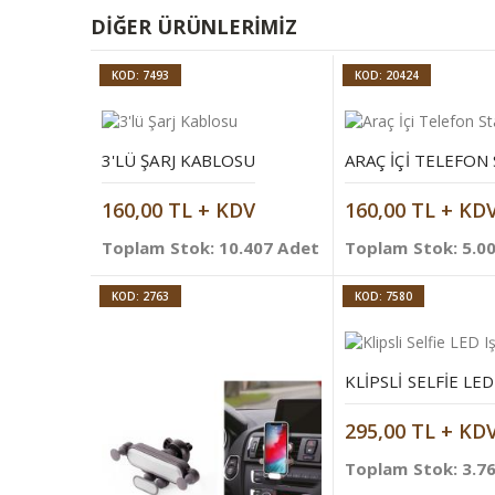
DIĞER ÜRÜNLERIMIZ
KOD: 7493
KOD: 20424
3'LÜ ŞARJ KABLOSU
ARAÇ İÇI TELEFON
160,00 TL + KDV
160,00 TL + KD
Toplam Stok: 10.407 Adet
Toplam Stok: 5.0
KOD: 2763
KOD: 7580
KLIPSLI SELFIE LED
295,00 TL + KD
Toplam Stok: 3.7