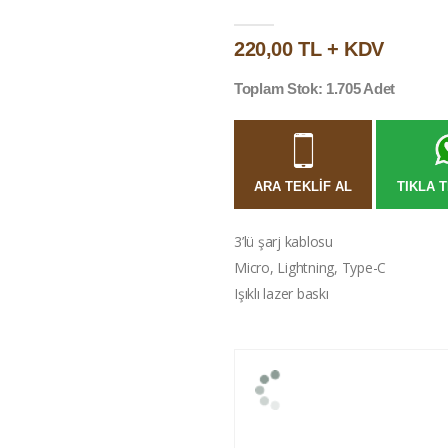
220,00 TL + KDV
Toplam Stok: 1.705 Adet
ARA TEKLIF AL
TIKLA T
3’lü şarj kablosu
Micro, Lightning, Type-C
Işıklı lazer baskı