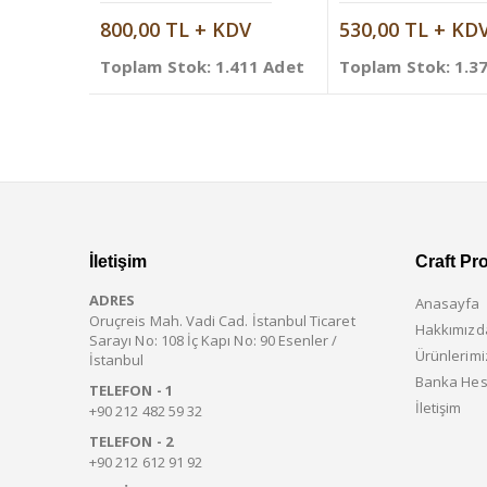
800,00 TL + KDV
530,00 TL + KD
Toplam Stok: 1.411 Adet
Toplam Stok: 1.3
İletişim
Craft Pr
ADRES
Anasayfa
Oruçreis Mah. Vadi Cad. İstanbul Ticaret
Hakkımızd
Sarayı No: 108 İç Kapı No: 90 Esenler /
Ürünlerimi
İstanbul
Banka Hes
TELEFON - 1
İletişim
+90 212 482 59 32
TELEFON - 2
+90 212 612 91 92