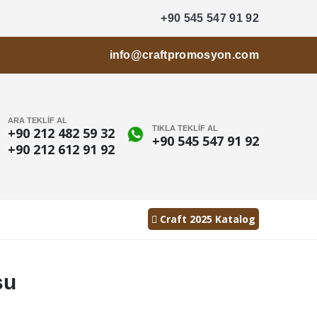
+90 545 547 91 92
info@craftpromosyon.com
ARA TEKLİF AL
TIKLA TEKLİF AL
+90 212 482 59 32
+90 545 547 91 92
+90 212 612 91 92
Craft 2025 Katalog
su