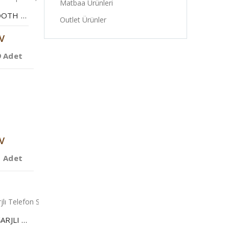
Matbaa Ürünleri
5’I 1 ARADA BLUETOOTH HOPARLÖR, KABLOSUZ ŞARJ, SAAT, TELEFON STANDI, MASA LAMBASI
Outlet Ürünler
V
9 Adet
V
1 Adet
ARAÇ İÇI WIRELESS ŞARJLI TELEFON STANDI