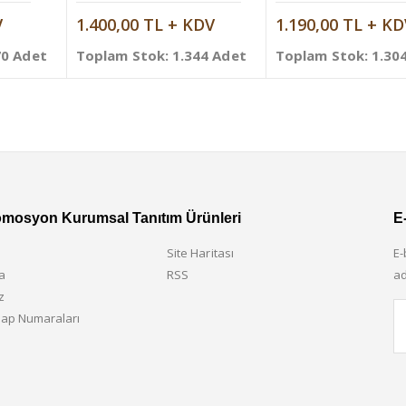
V
1.400,00 TL + KDV
1.190,00 TL + KD
70 Adet
Toplam Stok: 1.344 Adet
Toplam Stok: 1.30
omosyon Kurumsal Tanıtım Ürünleri
E
Site Haritası
E-
a
RSS
ad
z
ap Numaraları