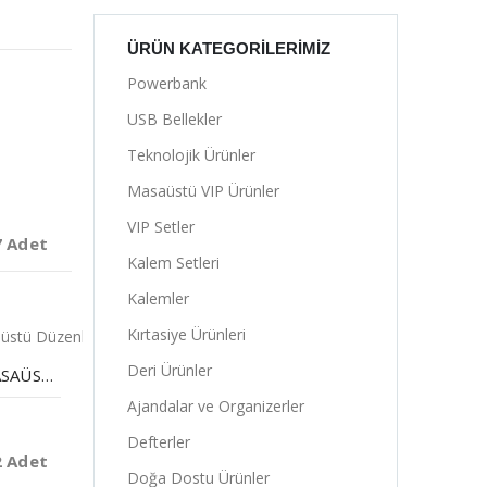
ÜRÜN KATEGORILERIMIZ
Powerbank
USB Bellekler
Teknolojik Ürünler
Masaüstü VIP Ürünler
VIP Setler
7 Adet
Kalem Setleri
Kalemler
Kırtasiye Ürünleri
Deri Ürünler
WIRELESS ŞARJLI MASAÜSTÜ DÜZENLEYICI
Ajandalar ve Organizerler
Defterler
2 Adet
Doğa Dostu Ürünler