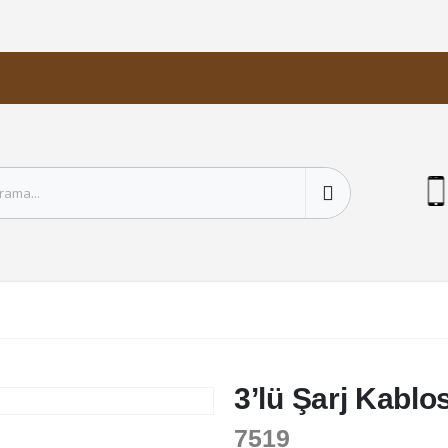
3’lü Şarj Kablo
7519