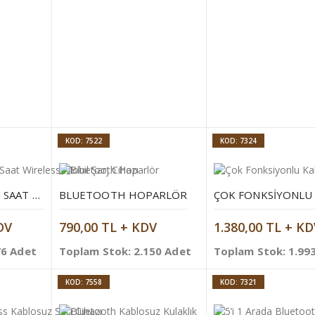
KOD: 7522
KOD: 7324
MASAÜSTÜ BAMBU SAAT WIRELESS MOBIL ŞARJ CIHAZI
BLUETOOTH HOPARLÖR
DV
790,00 TL + KDV
1.380,00 TL + KD
76 Adet
Toplam Stok: 2.150 Adet
Toplam Stok: 1.99
KOD: 7558
KOD: 7321