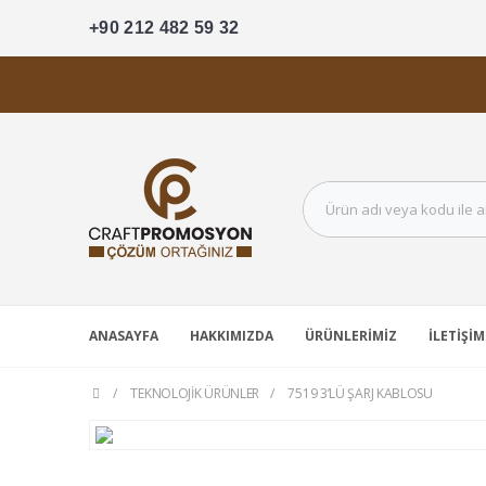
+90 212 482 59 32
ANASAYFA
HAKKIMIZDA
ÜRÜNLERIMIZ
İLETIŞIM
TEKNOLOJIK ÜRÜNLER
7519 3’LÜ ŞARJ KABLOSU