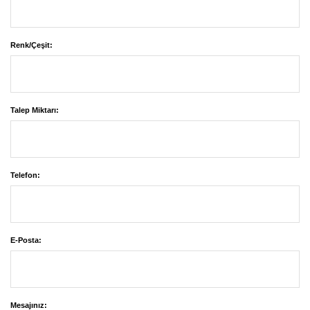
Renk/Çeşit:
Talep Miktarı:
Telefon:
E-Posta:
Mesajınız: