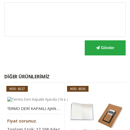
Gönder
DIĞER ÜRÜNLERIMIZ
KOD: 6527
KOD: 6530
TERMO DERI KAPAKLI AJANDA (16 X 24 CM)
Fiyat sorunuz.
Toplam Stok: 17.168 Adet