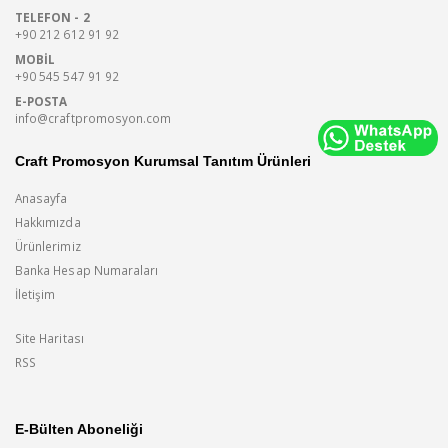
TELEFON - 2
+90 212 612 91 92
MOBIL
+90 545 547 91 92
E-POSTA
info@craftpromosyon.com
Craft Promosyon Kurumsal Tanıtım Ürünleri
Anasayfa
Hakkımızda
Ürünlerimiz
Banka Hesap Numaraları
İletişim
Site Haritası
RSS
E-Bülten Aboneliği