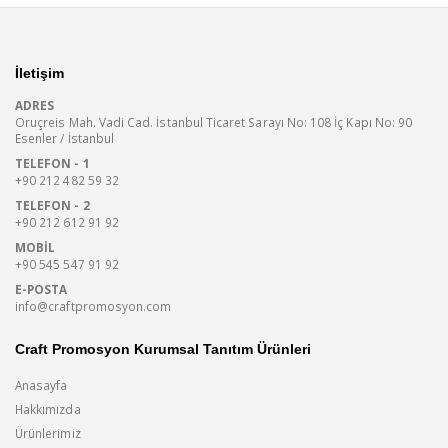
İletişim
ADRES
Oruçreis Mah. Vadi Cad. İstanbul Ticaret Sarayı No: 108 İç Kapı No: 90
Esenler / İstanbul
TELEFON - 1
+90 212 482 59 32
TELEFON - 2
+90 212 612 91 92
MOBIL
+90 545 547 91 92
E-POSTA
info@craftpromosyon.com
Craft Promosyon Kurumsal Tanıtım Ürünleri
Anasayfa
Hakkımızda
Ürünlerimiz