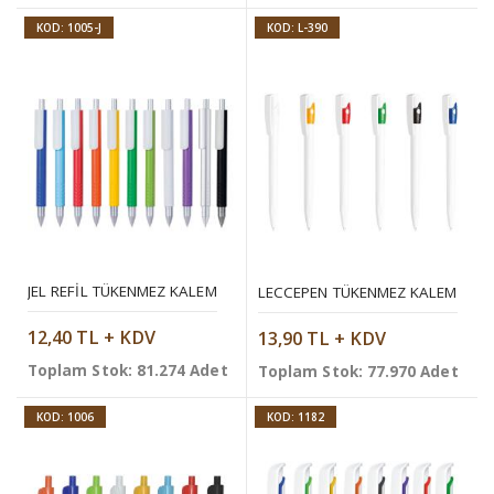
KOD: 1005-J
KOD: L-390
JEL REFIL TÜKENMEZ KALEM
LECCEPEN TÜKENMEZ KALEM
12,40 TL + KDV
13,90 TL + KDV
Toplam Stok: 81.274 Adet
Toplam Stok: 77.970 Adet
KOD: 1006
KOD: 1182