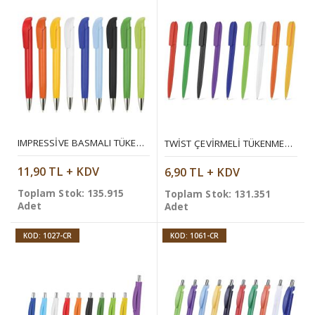
IMPRESSIVE BASMALI TÜKENMEZ KALEM
TWIST ÇEVIRMELI TÜKENMEZ KALEM
11,90 TL + KDV
6,90 TL + KDV
Toplam Stok: 135.915
Toplam Stok: 131.351
Adet
Adet
KOD: 1027-CR
KOD: 1061-CR