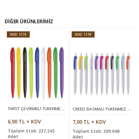
DIĞER ÜRÜNLERIMIZ
KOD: 1173
KOD: 1178
TWIST ÇEVIRMELI TÜKENMEZ KALEM
CREED BASMALI TÜKENMEZ KALEM
6,90 TL + KDV
7,00 TL + KDV
Toplam Stok: 237.243
Toplam Stok: 209.048
Adet
Adet