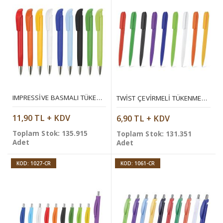
IMPRESSIVE BASMALI TÜKENMEZ KALEM
TWIST ÇEVIRMELI TÜKENMEZ KALEM
11,90 TL + KDV
6,90 TL + KDV
Toplam Stok: 135.915
Toplam Stok: 131.351
Adet
Adet
KOD: 1027-CR
KOD: 1061-CR