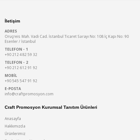
İletişim
ADRES
Oruçreis Mah. Vadi Cad. İstanbul Ticaret Sarayı No: 108 İç Kapı No: 90
Esenler / İstanbul
TELEFON - 1
+90 212 482 59 32
TELEFON - 2
+90 212 612 91 92
MOBIL
+90 545 547 91 92
E-POSTA
info@craftpromosyon.com
Craft Promosyon Kurumsal Tanıtım Ürünleri
Anasayfa
Hakkımızda
Ürünlerimiz