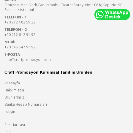
Oruçreis Mah. Vadi Cad. İstanbul Ticaret Sarayı No: 108 İç Kapı No: 90
Esenler / İstanbul
TELEFON - 1
+90 212 482 59 32
TELEFON - 2
+90 212 612 91 92
MOBIL
+90 545 547 91 92
E-POSTA
info@craftpromosyon.com
Craft Promosyon Kurumsal Tanıtım Ürünleri
Anasayfa
Hakkımızda
Ürünlerimiz
Banka Hesap Numaraları
İletişim
Site Haritası
RSS