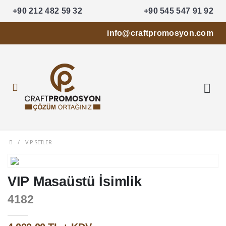
+90 212 482 59 32
+90 545 547 91 92
info@craftpromosyon.com
VIP SETLER
VIP Masaüstü İsimlik
4182