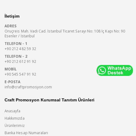
İletişim
ADRES
Oruçreis Mah. Vadi Cad. İstanbul Ticaret Sarayı No: 108 İç Kapı No: 90
Esenler / İstanbul
TELEFON - 1
+90 212 482 59 32
TELEFON - 2
+90 212 612 91 92
MOBIL
+90 545 547 91 92
E-POSTA
info@craftpromosyon.com
Craft Promosyon Kurumsal Tanıtım Ürünleri
Anasayfa
Hakkımızda
Ürünlerimiz
Banka Hesap Numaraları