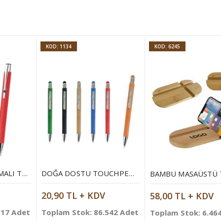
KOD: 1134
KOD: 6245
DOĞA DOSTU BASMALI TÜKENMEZ KALEM
DOĞA DOSTU TOUCHPEN TÜKENMEZ KALEM
20,90 TL + KDV
58,00 TL + KDV
317 Adet
Toplam Stok: 86.542 Adet
Toplam Stok: 6.46