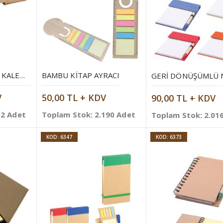
GERI DÖNÜŞÜMLÜ KALEMLIK
BAMBU KITAP AYRACI
V
50,00 TL + KDV
90,00 TL + KDV
62 Adet
Toplam Stok: 2.190 Adet
Toplam Stok: 2.01
KOD: 6347
KOD: 6373