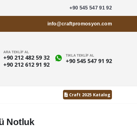
+90 545 547 91 92
info@craftpromosyon.com
ARA TEKLİF AL
TIKLA TEKLİF AL
+90 212 482 59 32
+90 545 547 91 92
+90 212 612 91 92
Craft 2025 Katalog
ü Notluk