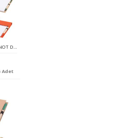
GERI DÖNÜŞÜMLÜ NOT DEFTERI
6 Adet