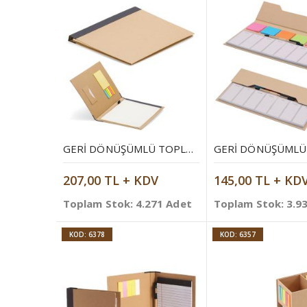
GERI DÖNÜŞÜMLÜ TOPLANTI BLOKNOTU
207,00 TL + KDV
145,00 TL + KD
Toplam Stok: 4.271 Adet
Toplam Stok: 3.9
KOD: 6378
KOD: 6357