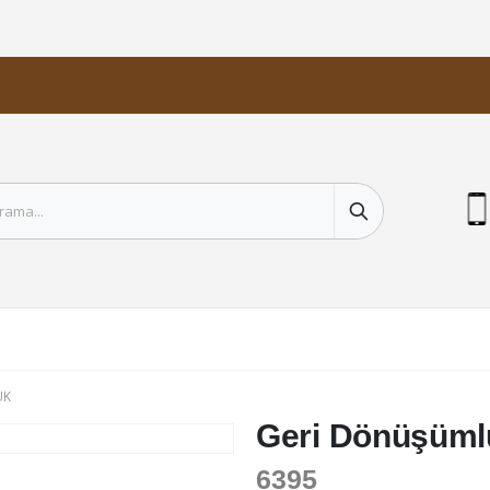
UK
Geri Dönüşüml
6395