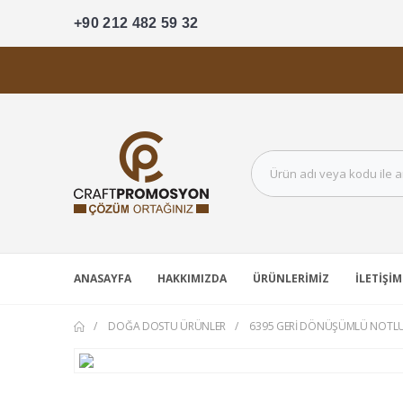
+90 212 482 59 32
ANASAYFA
HAKKIMIZDA
ÜRÜNLERIMIZ
İLETIŞIM
DOĞA DOSTU ÜRÜNLER
6395 GERI DÖNÜŞÜMLÜ NOTL