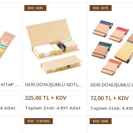
KOD: 6385
KOD: 6375
GERI DÖNÜŞÜMLÜ KITAP AYRACI
GERI DÖNÜŞÜMLÜ NOTLUK
225,00 TL + KDV
72,00 TL + KDV
26 Adet
Toplam Stok: 4.891 Adet
Toplam Stok: 4.44
KOD: 1130-BIO
KOD: 6365