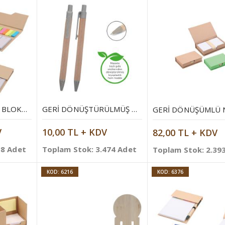
GERI DÖNÜŞÜMLÜ BLOKNOT
GERI DÖNÜŞTÜRÜLMÜŞ TÜKENMEZ KALEM
V
10,00 TL + KDV
82,00 TL + KDV
38 Adet
Toplam Stok: 3.474 Adet
Toplam Stok: 2.39
KOD: 6216
KOD: 6376