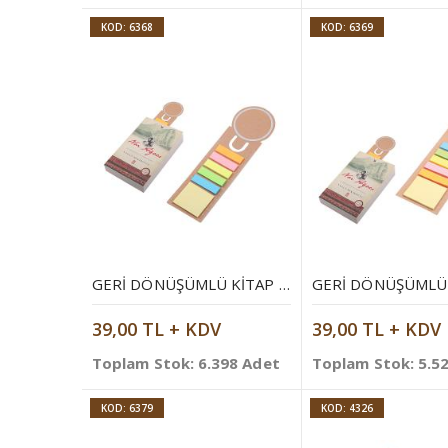
KOD: 6368
KOD: 6369
GERI DÖNÜŞÜMLÜ KITAP AYRACI
39,00 TL + KDV
39,00 TL + KDV
Toplam Stok: 6.398 Adet
Toplam Stok: 5.5
KOD: 6379
KOD: 4326