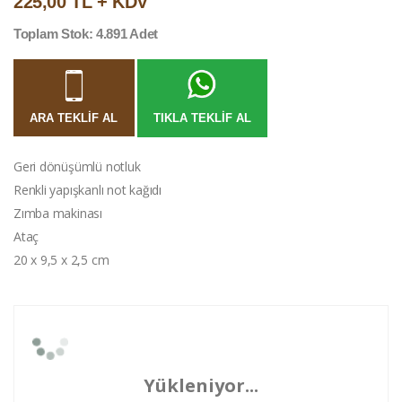
225,00 TL + KDV
Toplam Stok: 4.891 Adet
ARA TEKLIF AL
TIKLA TEKLIF AL
Geri dönüşümlü notluk
Renkli yapışkanlı not kağıdı
Zımba makinası
Ataç
20 x 9,5 x 2,5 cm
Yükleniyor...