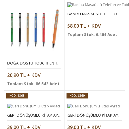
BAMBU MASAÜSTÜ TELEFON VE TABLET STANDI
58,00 TL + KDV
Toplam Stok: 6.464 Adet
DOĞA DOSTU TOUCHPEN TÜKENMEZ KALEM
20,90 TL + KDV
Toplam Stok: 86.542 Adet
KOD: 6368
KOD: 6369
GERI DÖNÜŞÜMLÜ KITAP AYRACI
GERI DÖNÜŞÜMLÜ KITAP AYRACI
39,00 TL + KDV
39,00 TL + KDV