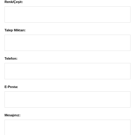
Renk/Çeşit:
Talep Miktarı:
Telefon:
E-Posta:
Mesajınız: