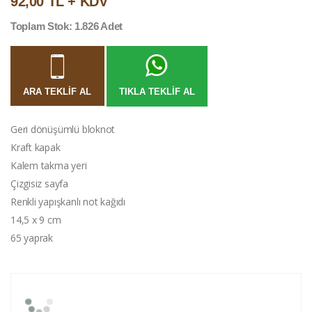
92,00 TL + KDV
Toplam Stok: 1.826 Adet
ARA TEKLIF AL
TIKLA TEKLIF AL
Geri dönüşümlü bloknot
Kraft kapak
Kalem takma yeri
Çizgisiz sayfa
Renkli yapışkanlı not kağıdı
14,5 x 9 cm
65 yaprak