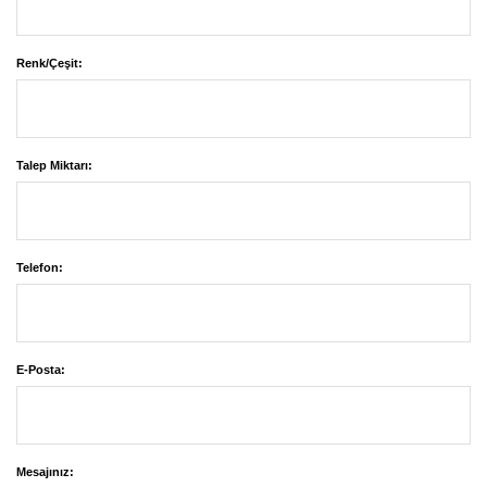
Renk/Çeşit:
Talep Miktarı:
Telefon:
E-Posta:
Mesajınız: