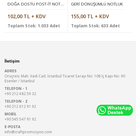
DOĞA DOSTU POST-IT NOT DEFTERI
GERI DÖNÜŞÜMLÜ NOTLUK
102,00 TL + KDV
155,00 TL + KDV
Toplam Stok: 1.033 Adet
Toplam Stok: 633 Adet
İletişim
ADRES
Oruçreis Mah. Vadi Cad. İstanbul Ticaret Sarayı No: 108 İç Kapı No: 90
Esenler / İstanbul
TELEFON - 1
+90 212 482 59 32
TELEFON - 2
+90 212 612 91 92
MOBIL
+90 545 547 91 92
E-POSTA
info@craftpromosyon.com