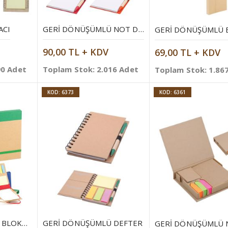
ACI
GERI DÖNÜŞÜMLÜ NOT DEFTERI
90,00 TL + KDV
69,00 TL + KDV
90 Adet
Toplam Stok: 2.016 Adet
Toplam Stok: 1.86
KOD: 6373
KOD: 6361
GERI DÖNÜŞÜMLÜ BLOKNOT
GERI DÖNÜŞÜMLÜ DEFTER