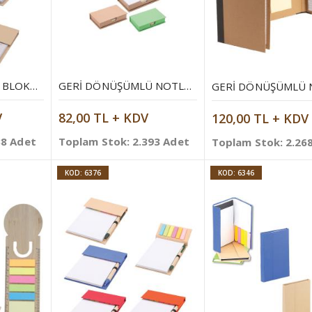
GERI DÖNÜŞÜMLÜ BLOKNOT
GERI DÖNÜŞÜMLÜ NOTLUK
V
82,00 TL + KDV
120,00 TL + KDV
38 Adet
Toplam Stok: 2.393 Adet
Toplam Stok: 2.26
KOD: 6376
KOD: 6346