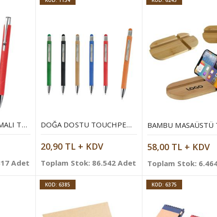
KOD: 1134
KOD: 6245
DOĞA DOSTU BASMALI TÜKENMEZ KALEM
DOĞA DOSTU TOUCHPEN TÜKENMEZ KALEM
20,90 TL + KDV
58,00 TL + KDV
317 Adet
Toplam Stok: 86.542 Adet
Toplam Stok: 6.46
KOD: 6385
KOD: 6375