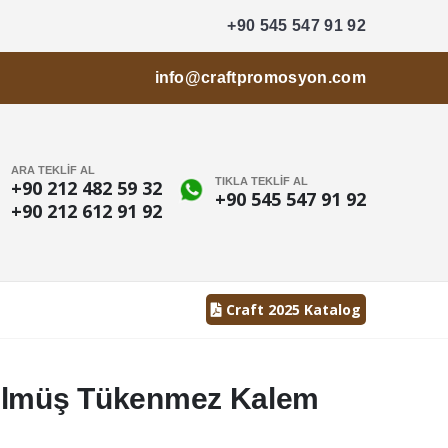
+90 545 547 91 92
info@craftpromosyon.com
ARA TEKLİF AL
TIKLA TEKLİF AL
+90 212 482 59 32
+90 545 547 91 92
+90 212 612 91 92
Craft 2025 Katalog
ülmüş Tükenmez Kalem