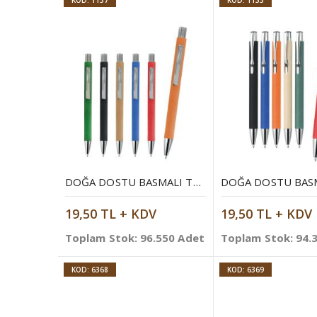
KOD: 1137
KOD: 1133
DOĞA DOSTU BASMALI TÜKENMEZ KALEM
19,50 TL + KDV
19,50 TL + KDV
Toplam Stok: 96.550 Adet
Toplam Stok: 94.
KOD: 6368
KOD: 6369