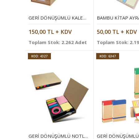
GERI DÖNÜŞÜMLÜ KALEMLIK
BAMBU KITAP AYR
150,00 TL + KDV
50,00 TL + KDV
Toplam Stok: 2.262 Adet
Toplam Stok: 2.1
KOD: 4327
KOD: 6347
GERI DÖNÜŞÜMLÜ NOTLUK