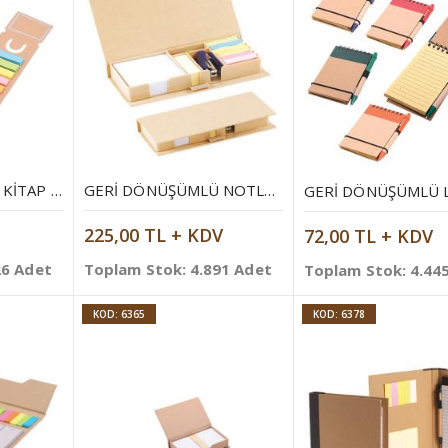
GERI DÖNÜŞÜMLÜ KITAP AYRACI
GERI DÖNÜŞÜMLÜ NOTLUK
225,00 TL + KDV
72,00 TL + KDV
26 Adet
Toplam Stok: 4.891 Adet
Toplam Stok: 4.44
KOD: 6365
KOD: 6378