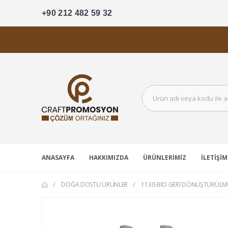
+90 212 482 59 32
ANASAYFA
HAKKIMIZDA
ÜRÜNLERIMIZ
İLETIŞIM
DOĞA DOSTU ÜRÜNLER
1130-BIO GERI DÖNÜŞTÜRÜLM