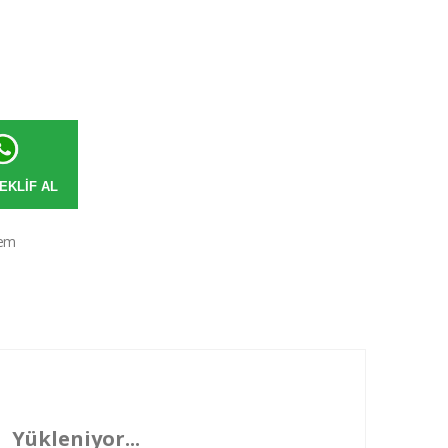
EKLIF AL
lem
Yükleniyor...