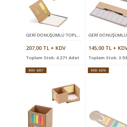
GERI DÖNÜŞÜMLÜ TOPLANTI BLOKNOTU
207,00 TL + KDV
145,00 TL + KD
Toplam Stok: 4.271 Adet
Toplam Stok: 3.9
KOD: 6357
KOD: 6216