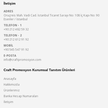
İletişim
ADRES
Oruçreis Mah. Vadi Cad. İstanbul Ticaret Sarayı No: 108 İç Kapı No: 90
Esenler / İstanbul
TELEFON - 1
+90 212 482 59 32
TELEFON - 2
+90 212 612 91 92
MOBIL
+90 545 547 91 92
E-POSTA
info@craftpromosyon.com
Craft Promosyon Kurumsal Tanıtım Ürünleri
Anasayfa
Hakkımızda
Ürünlerimiz
Banka Hesap Numaraları
İletişim