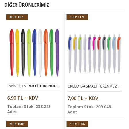
DIĞER ÜRÜNLERIMIZ
KOD: 1173
KOD: 1178
TWIST ÇEVIRMELI TÜKENMEZ KALEM
CREED BASMALI TÜKENMEZ KALEM
6,90 TL + KDV
7,00 TL + KDV
Toplam Stok: 238.243
Toplam Stok: 209.048
Adet
Adet
KOD: 1005
KOD: 1066