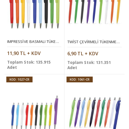
IMPRESSIVE BASMALI TÜKENMEZ KALEM
TWIST ÇEVIRMELI TÜKENMEZ KALEM
11,90 TL + KDV
6,90 TL + KDV
Toplam Stok: 135.915
Toplam Stok: 131.351
Adet
Adet
KOD: 1027-CR
KOD: 1061-CR