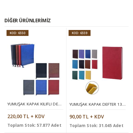
DIĞER ÜRÜNLERIMIZ
KOD: 6550
KOD: 6559
YUMUŞAK KAPAK KILIFLI DEFTER 16 X 22 CM
YUMUŞAK KAPAK DEFTER 13X21 CM
220,00 TL + KDV
90,00 TL + KDV
Toplam Stok: 57.877 Adet
Toplam Stok: 31.045 Adet