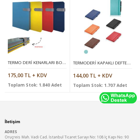
TERMO DERI KENARLARI BOYALI VE MIKNATISLI DEFTER
TERMODERI KAPAKLI DEFTER ( 13 X 21 CM )
175,00 TL + KDV
144,00 TL + KDV
Toplam Stok: 1.840 Adet
Toplam Stok: 1.707 Adet
İletişim
ADRES
Oruçreis Mah. Vadi Cad. İstanbul Ticaret Sarayı No: 108 İç Kapı No: 90