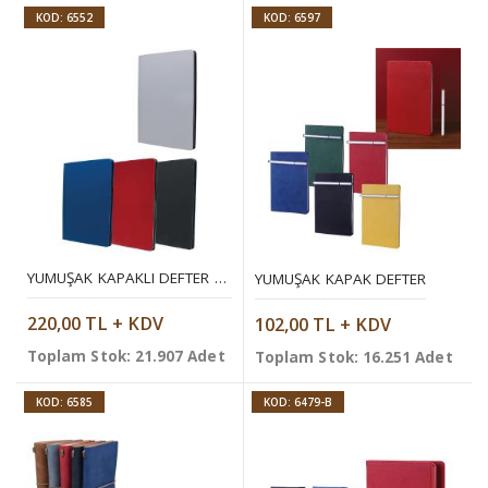
KOD: 6552
KOD: 6597
YUMUŞAK KAPAKLI DEFTER 14,2 X 21 CM
YUMUŞAK KAPAK DEFTER
220,00 TL + KDV
102,00 TL + KDV
Toplam Stok: 21.907 Adet
Toplam Stok: 16.251 Adet
KOD: 6585
KOD: 6479-B