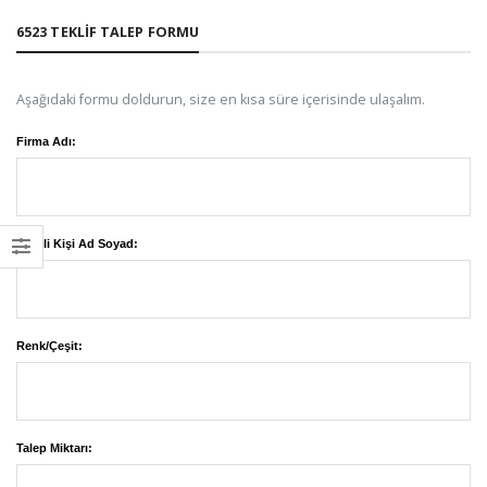
6523 TEKLIF TALEP FORMU
Aşağıdaki formu doldurun, size en kısa süre içerisinde ulaşalım.
Firma Adı:
Yetkili Kişi Ad Soyad:
Renk/Çeşit:
Talep Miktarı: