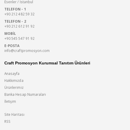
Esenler / İstanbul
TELEFON - 1
+90 212 482 59 32
TELEFON - 2
+90 212 612 91 92
MOBIL
+90 545 547 91 92
E-POSTA
info@craftpromosyon.com
Craft Promosyon Kurumsal Tanıtım Ürünleri
Anasayfa
Hakkımızda
Ürünlerimiz
Banka Hesap Numaraları
İletişim
Site Haritası
RSS