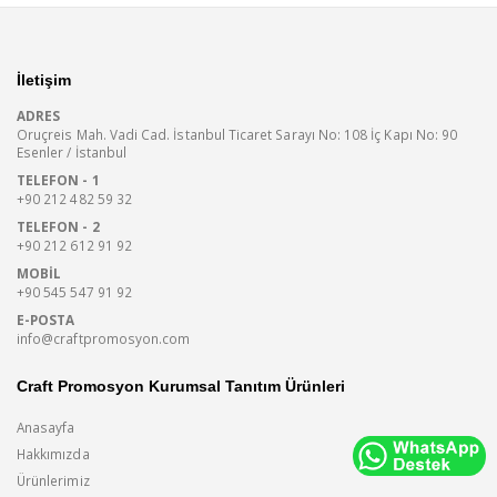
İletişim
ADRES
Oruçreis Mah. Vadi Cad. İstanbul Ticaret Sarayı No: 108 İç Kapı No: 90
Esenler / İstanbul
TELEFON - 1
+90 212 482 59 32
TELEFON - 2
+90 212 612 91 92
MOBIL
+90 545 547 91 92
E-POSTA
info@craftpromosyon.com
Craft Promosyon Kurumsal Tanıtım Ürünleri
Anasayfa
Hakkımızda
Ürünlerimiz