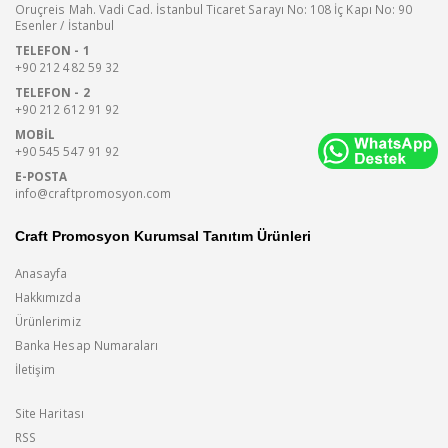
Oruçreis Mah. Vadi Cad. İstanbul Ticaret Sarayı No: 108 İç Kapı No: 90
Esenler / İstanbul
TELEFON - 1
+90 212 482 59 32
TELEFON - 2
+90 212 612 91 92
MOBIL
+90 545 547 91 92
E-POSTA
info@craftpromosyon.com
Craft Promosyon Kurumsal Tanıtım Ürünleri
Anasayfa
Hakkımızda
Ürünlerimiz
Banka Hesap Numaraları
İletişim
Site Haritası
RSS