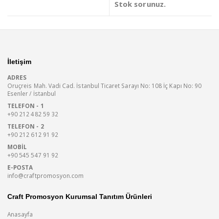
Stok sorunuz.
İletişim
ADRES
Oruçreis Mah. Vadi Cad. İstanbul Ticaret Sarayı No: 108 İç Kapı No: 90
Esenler / İstanbul
TELEFON - 1
+90 212 482 59 32
TELEFON - 2
+90 212 612 91 92
MOBIL
+90 545 547 91 92
E-POSTA
info@craftpromosyon.com
Craft Promosyon Kurumsal Tanıtım Ürünleri
Anasayfa