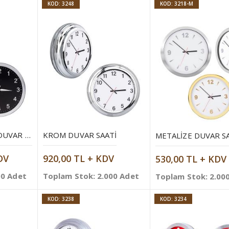
KOD: 3248
KOD: 3218-M
KROM ÇERÇEVELI DUVAR SAATI
KROM DUVAR SAATI
METALIZE DUVAR S
DV
920,00 TL + KDV
530,00 TL + KDV
00 Adet
Toplam Stok: 2.000 Adet
Toplam Stok: 2.00
KOD: 3238
KOD: 3234