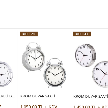
KOD: 3290
KOD: 3281
ALÜMINYUM ÇERÇEVELI DUVAR SAATI
KROM DUVAR SAATI
KROM DUVAR SAAT
V
1.050,00 TL + KDV
1.450,00 TL + KD