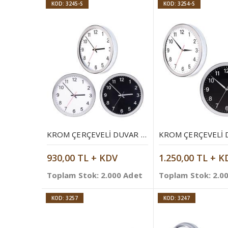
KOD: 3245-S
KOD: 3254-S
KROM ÇERÇEVELI DUVAR SAATI
930,00 TL + KDV
1.250,00 TL + K
Toplam Stok: 2.000 Adet
Toplam Stok: 2.0
KOD: 3257
KOD: 3247