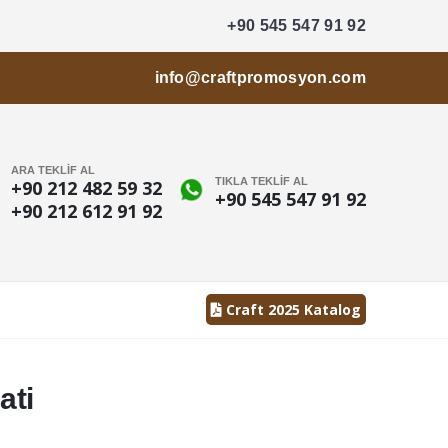
+90 545 547 91 92
info@craftpromosyon.com
ARA TEKLİF AL
TIKLA TEKLİF AL
+90 212 482 59 32
+90 545 547 91 92
+90 212 612 91 92
Craft 2025 Katalog
ati