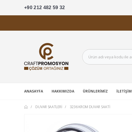
+90 212 482 59 32
ANASAYFA
HAKKIMIZDA
ÜRÜNLERIMIZ
İLETIŞIM
DUVAR SAATLERI
3236 KROM DUVAR SAATI