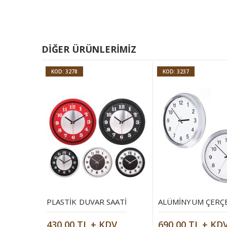
DIĞER ÜRÜNLERIMIZ
KOD: 3278
KOD: 3237
PLASTIK DUVAR SAATI
430,00 TL + KDV
690,00 TL + KD