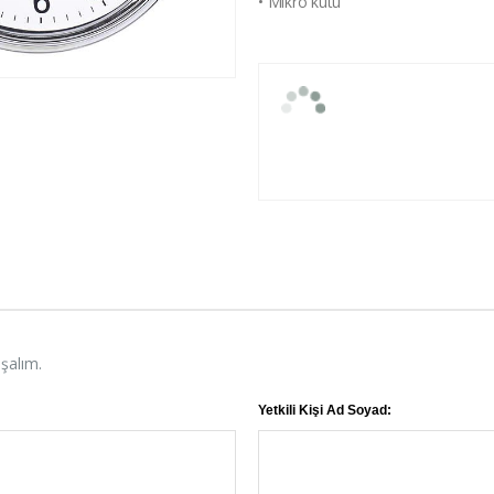
• Mikro kutu
aşalım.
Yetkili Kişi Ad Soyad: