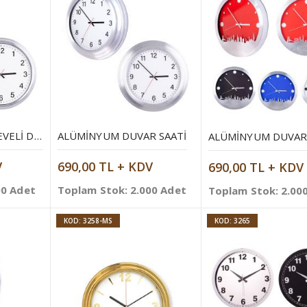
ALÜMINYUM ÇERÇEVELI DUVAR SAATI
ALÜMINYUM DUVAR SAATI
ALÜMINYUM DUVAR 
V
690,00 TL + KDV
690,00 TL + KDV
00 Adet
Toplam Stok: 2.000 Adet
Toplam Stok: 2.00
KOD: 3258-MS
KOD: 3265