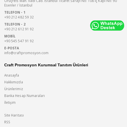
Oruçreis Mah. Vadi Cad. İstanbul Ticaret Sarayı No: 108 İç Kapı No: 90
Esenler / İstanbul
TELEFON - 1
+90 212 482 59 32
TELEFON - 2
+90 212 612 91 92
MOBIL
+90 545 547 91 92
E-POSTA
info@craftpromosyon.com
Craft Promosyon Kurumsal Tanıtım Ürünleri
Anasayfa
Hakkımızda
Ürünlerimiz
Banka Hesap Numaraları
İletişim
Site Haritası
RSS