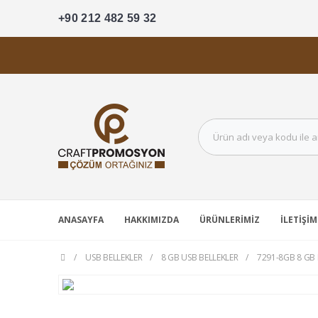
+90 212 482 59 32
ANASAYFA
HAKKIMIZDA
ÜRÜNLERIMIZ
İLETIŞIM
USB BELLEKLER
8 GB USB BELLEKLER
7291-8GB 8 GB 