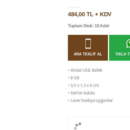
484,00 TL + KDV
Toplam Stok: 10 Adet
ARA TEKLIF AL
TIKLA T
• Kristal USB Bellek
• 8 GB
• 5,5 x 1,5 x 6 cm
• Karton kutulu
• Lazer baskıya uygundur.