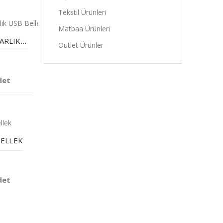
Tekstil Ürünleri
Matbaa Ürünleri
8 GB METAL ANAHTARLIK USB BELLEK
Outlet Ürünler
det
BELLEK
det