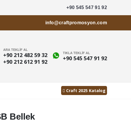
+90 545 547 91 92
info@craftpromosyon.com
ARA TEKLİF AL
TIKLA TEKLİF AL
+90 212 482 59 32
+90 545 547 91 92
+90 212 612 91 92
Craft 2025 Katalog
SB Bellek