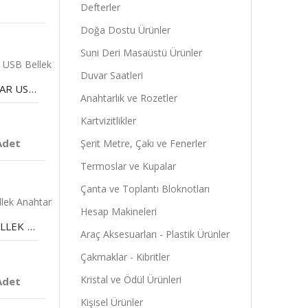
Defterler
Doğa Dostu Ürünler
Suni Deri Masaüstü Ürünler
Duvar Saatleri
8 GB METAL ANAHTAR USB BELLEK
Anahtarlık ve Rozetler
Kartvizitlikler
Adet
Şerit Metre, Çakı ve Fenerler
Termoslar ve Kupalar
Çanta ve Toplantı Bloknotları
Hesap Makineleri
8 GB METAL USB BELLEK ANAHTARLIK
Araç Aksesuarları - Plastik Ürünler
Çakmaklar - Kibritler
Kristal ve Ödül Ürünleri
Adet
Kişisel Ürünler