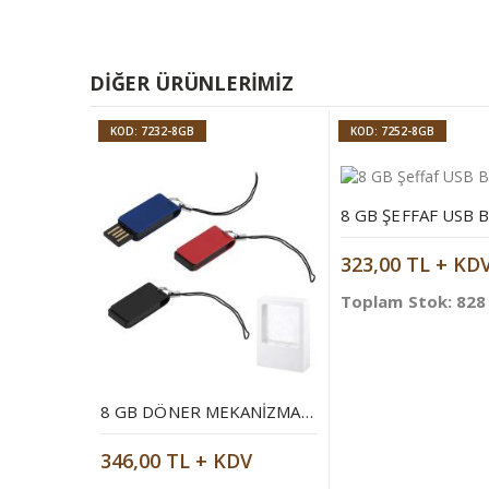
DIĞER ÜRÜNLERIMIZ
KOD: 7232-8GB
KOD: 7252-8GB
8 GB ŞEFFAF USB 
323,00 TL + KD
Toplam Stok: 828
8 GB DÖNER MEKANIZMALI ALÜMINYUM USB BELLEK
346,00 TL + KDV