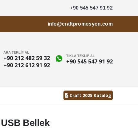
+90 545 547 91 92
info@craftpromosyon.com
ARA TEKLİF AL
TIKLA TEKLİF AL
+90 212 482 59 32
+90 545 547 91 92
+90 212 612 91 92
Craft 2025 Katalog
t USB Bellek