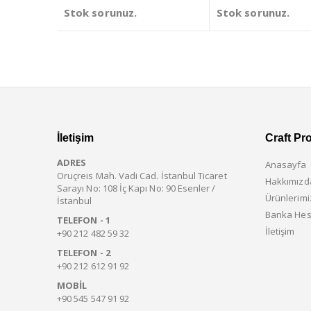
Stok sorunuz.
Stok sorunuz.
İletişim
Craft Pr
ADRES
Anasayfa
Oruçreis Mah. Vadi Cad. İstanbul Ticaret
Hakkımızd
Sarayı No: 108 İç Kapı No: 90 Esenler /
Ürünlerimi
İstanbul
Banka Hes
TELEFON - 1
İletişim
+90 212 482 59 32
TELEFON - 2
+90 212 612 91 92
MOBIL
+90 545 547 91 92