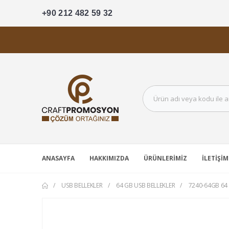
+90 212 482 59 32
ANASAYFA
HAKKIMIZDA
ÜRÜNLERIMIZ
İLETIŞIM
USB BELLEKLER
64 GB USB BELLEKLER
7240-64GB 64 