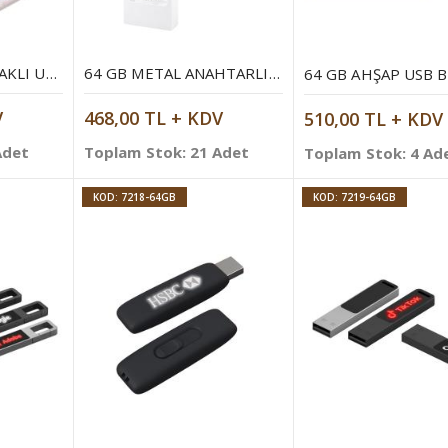
64 GB DÖNER KAPAKLI USB BELLEK
64 GB METAL ANAHTARLIK USB BELLEK
64 GB AHŞAP USB 
V
468,00 TL + KDV
510,00 TL + KDV
Adet
Toplam Stok: 21 Adet
Toplam Stok: 4 Ad
KOD: 7218-64GB
KOD: 7219-64GB