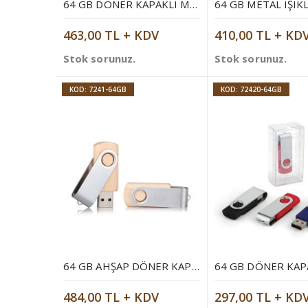
64 GB DÖNER KAPAKLI METAL ANAHTARLIK USB BELLEK
463,00 TL + KDV
410,00 TL + KD
Stok sorunuz.
Stok sorunuz.
KOD: 7241-64GB
KOD: 72420-64GB
64 GB AHŞAP DÖNER KAPAKLI USB BELLEK
484,00 TL + KDV
297,00 TL + KD