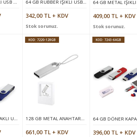
64 GB METAL IŞIKLI USB BELLEK
64 GB RUBBER IŞIKLI USB BELLEK
V
342,00 TL + KDV
409,00 TL + KDV
Stok sorunuz.
Stok sorunuz.
KOD: 7220-128GB
KOD: 7243-64GB
64 GB DÖNER KAPAKLI USB BELLEK
128 GB METAL ANAHTARLIK USB BELLEK
V
661,00 TL + KDV
396,00 TL + KDV