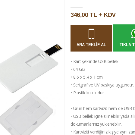
346,00 TL + KDV
ARA TEKLIF AL
TIKLA T
• Kart şeklinde USB bellek
• 64 GB
• 8,6 x 5,4 x 1 cm
• Serigraf ve UV baskıya uygundur.
• Plastik kutuludur.
• Ürün hem kartvizit hem de USB bell
• USB bellek içine silinebilir yada si
dökümanlarınız yüklenebilir.
• Kartviziti verdiğiniz kişiye ayn