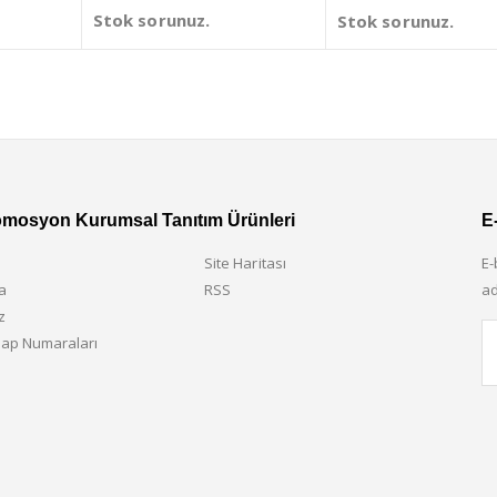
Stok sorunuz.
Stok sorunuz.
omosyon Kurumsal Tanıtım Ürünleri
E
Site Haritası
E-
a
RSS
ad
z
ap Numaraları