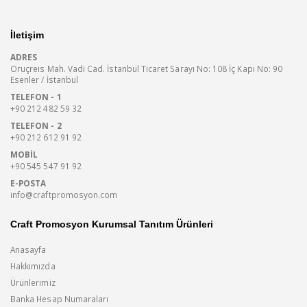
İletişim
ADRES
Oruçreis Mah. Vadi Cad. İstanbul Ticaret Sarayı No: 108 İç Kapı No: 90
Esenler / İstanbul
TELEFON - 1
+90 212 482 59 32
TELEFON - 2
+90 212 612 91 92
MOBIL
+90 545 547 91 92
E-POSTA
info@craftpromosyon.com
Craft Promosyon Kurumsal Tanıtım Ürünleri
Anasayfa
Hakkımızda
Ürünlerimiz
Banka Hesap Numaraları