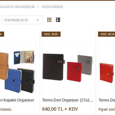
DALAR VE ORGANIZERLER
ORGANIZERLER
4
KOD: 6505
KOD: 6518
ri Kapaklı Organizer
Termo Deri Organizer (17x21 cm)
Termo De
640,00 TL + KDV
orunuz.
Fiyat so