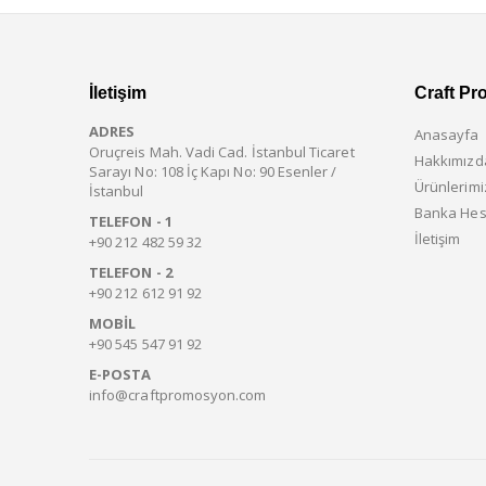
İletişim
Craft Pr
ADRES
Anasayfa
Oruçreis Mah. Vadi Cad. İstanbul Ticaret
Hakkımızd
Sarayı No: 108 İç Kapı No: 90 Esenler /
Ürünlerimi
İstanbul
Banka Hes
TELEFON - 1
İletişim
+90 212 482 59 32
TELEFON - 2
+90 212 612 91 92
MOBIL
+90 545 547 91 92
E-POSTA
info@craftpromosyon.com