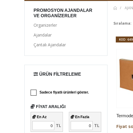
AJAN
PROMOSYON AJANDALAR
VE ORGANIZERLER
Sıralama:
Organizerler
Ajandalar
KOD: 649
Çantalı Ajandalar
ÜRÜN FILTRELEME
Sadece fiyatlı ürünleri göster.
FIYAT ARALIĞI
Termode
En Az
En Fazla
TL
TL
Fiyat s