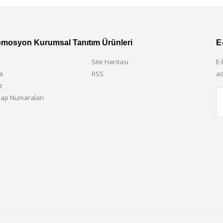
omosyon Kurumsal Tanıtım Ürünleri
E
Site Haritası
E-
a
RSS
ad
z
ap Numaraları