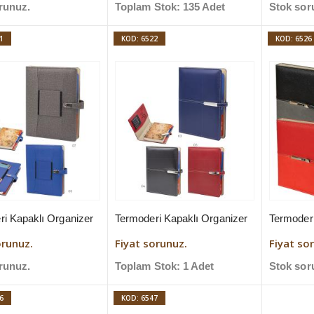
runuz.
Toplam Stok: 135 Adet
Stok sor
1
KOD: 6522
KOD: 6526
ri Kapaklı Organizer
Termoderi Kapaklı Organizer
Termoderi
orunuz.
Fiyat sorunuz.
Fiyat so
runuz.
Toplam Stok: 1 Adet
Stok sor
6
KOD: 6547