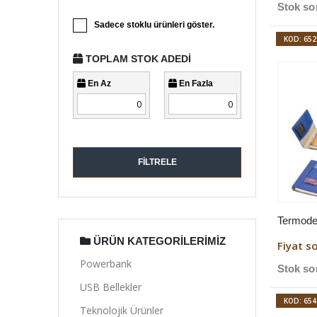
Stok so
Sadece stoklu ürünleri göster.
KOD: 652
TOPLAM STOK ADEDI
En Az
En Fazla
FILTRELE
Termode
ÜRÜN KATEGORILERIMIZ
Fiyat s
Powerbank
Stok so
USB Bellekler
KOD: 654
Teknolojik Ürünler