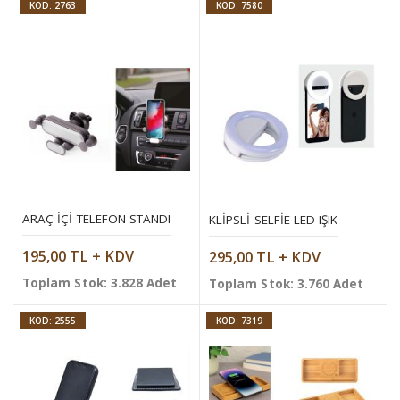
KOD: 2763
KOD: 7580
ARAÇ İÇI TELEFON STANDI
KLIPSLI SELFIE LED IŞIK
195,00 TL + KDV
295,00 TL + KDV
Toplam Stok: 3.828 Adet
Toplam Stok: 3.760 Adet
KOD: 2555
KOD: 7319