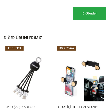
Gönder
DIĞER ÜRÜNLERIMIZ
KOD: 7493
KOD: 20424
3'LÜ ŞARJ KABLOSU
ARAÇ İÇI TELEFON STANDI