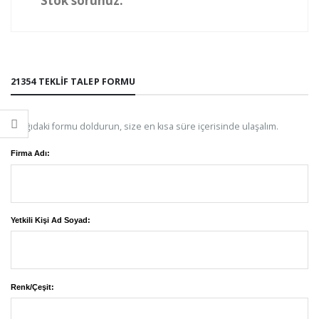
Stok sorunuz.
21354 TEKLIF TALEP FORMU
Aşağıdaki formu doldurun, size en kısa süre içerisinde ulaşalım.
Firma Adı:
Yetkili Kişi Ad Soyad:
Renk/Çeşit: